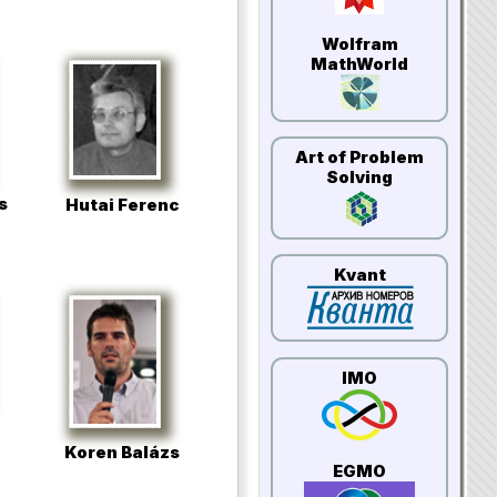
Wolfram
MathWorld
Art of Problem
Solving
s
Hutai Ferenc
Kvant
IMO
Koren Balázs
EGMO