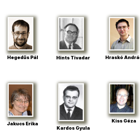
Hegedűs Pál
Hraskó Andrá
Hints Tivadar
Kiss Géza
Jakucs Erika
Kardos Gyula