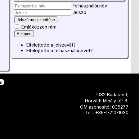
Felhasználói név
Jelszó
Jelszó megjelenítése
Emlékezzen rám
Belépés
Elfelejtette a jelszavát?
Elfelejtette a felhasználónevét?
ép
1082 Budapest,
Horváth Mihály tér 8.
OM azonosító: 035277
Tel.: +36-1-210-1030