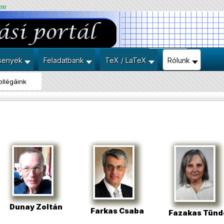
um
senyek
Feladatbank
TeX / LaTeX
Rólunk
ollégáink
Dunay Zoltán
Farkas Csaba
Fazakas Tünd