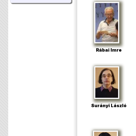
Rábai Imre
Surányi László