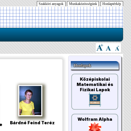
Szakköri anyagok
Munkaközösségünk
Honlaptérkép
Honlapok
Középiskolai
Matematikai és
Fizikai Lapok
Wolfram Alpha
Bárdné Feind Teréz
e