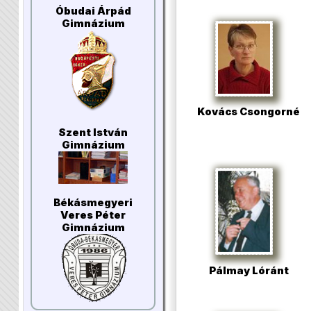
Óbudai Árpád
Gimnázium
Kovács Csongorné
Szent István
Gimnázium
Békásmegyeri
Veres Péter
Gimnázium
Pálmay Lóránt