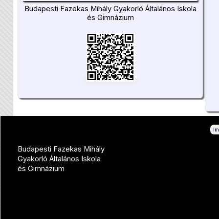
Budapesti Fazekas Mihály Gyakorló Általános Iskola
és Gimnázium
I
Budapesti Fazekas Mihály
Gyakorló Általános Iskola
és Gimnázium