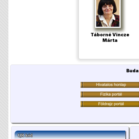
Táborné Vincze
Márta
Buda
QR kód