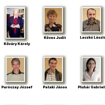
Laczkó Lászl
Köves Judit
Kőváry Károly
Paróczay József
Pataki János
Pluhár Gabriel