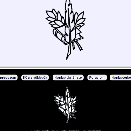
|
|
|
|
mpresszum
Közreműködők
Honlap története
Forgalom
Honlaptérk
Joomla template: szsnjm4-001 (c) Szoldatics József 2011/2026