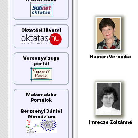
Oktatási Hivatal
Hámori Veronika
Versenyvizsga
portál
Matematika
Portálok
Berzsenyi Dániel
Gimnázium
Imrecze Zoltánné