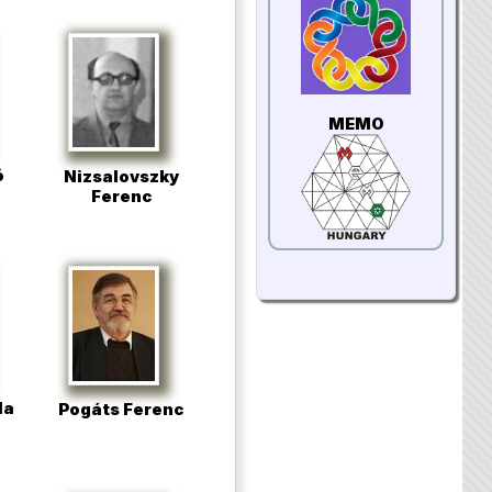
MEMO
ó
Nizsalovszky
Ferenc
la
Pogáts Ferenc