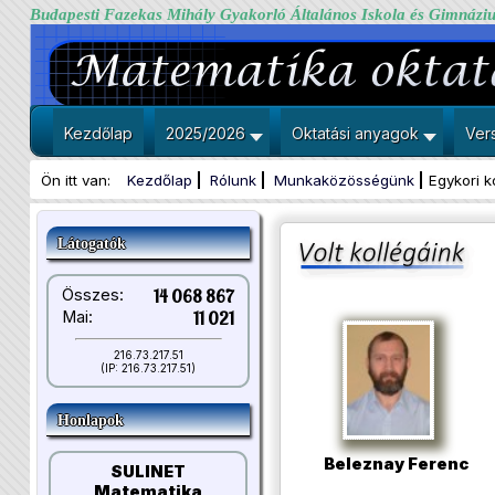
Budapesti Fazekas Mihály Gyakorló Általános Iskola és Gimnázi
Kezdőlap
2025/2026
Oktatási anyagok
Ver
Ön itt van:
Kezdőlap
Rólunk
Munkaközösségünk
Egykori k
Látogatók
Összes:
14 068 867
Mai:
11 021
216.73.217.51
(IP: 216.73.217.51)
Honlapok
Beleznay Ferenc
SULINET
Matematika