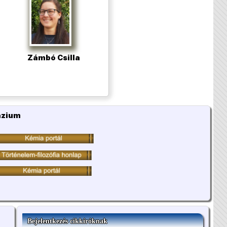
Zámbó Csilla
ázium
Bejelentkezés cikkíróknak