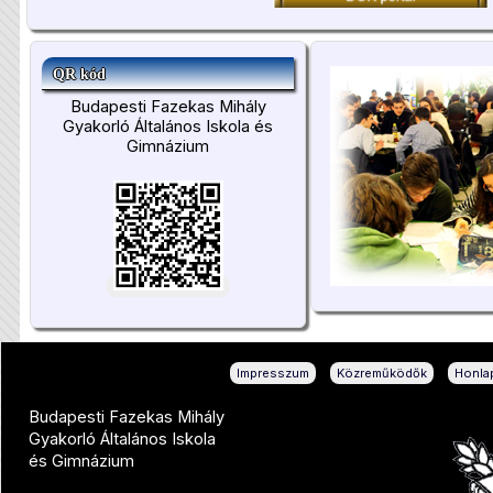
QR kód
Budapesti Fazekas Mihály
Gyakorló Általános Iskola és
Gimnázium
|
|
Impresszum
Közreműködők
Honlap
Budapesti Fazekas Mihály
Gyakorló Általános Iskola
és Gimnázium