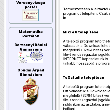
Versenyvizsga
portál
Természetesen a leírtaktól e
programot telepíteni. Csak 
itt.
Matematika
MikTeX telepítése
Portálok
A telepítő program letölthe
Berzsenyi Dániel
válasszuk a Download lehető
Gimnázium
megfelelő (32/64 bites) verzi
file-t rendszegazdai jogokk
INTERNET kapcsolatunk is. 
(inkább hosszabb) a progra
Óbudai Árpád
Gimnázium
TeXstudio telepitese
A telepítő program letölthe
Ott válasszuk a Download le
megfelelő (32/64 bites) verzi
file-t rendszegazdai jogokka
indító ikon az asztalon, amiv
indítani.