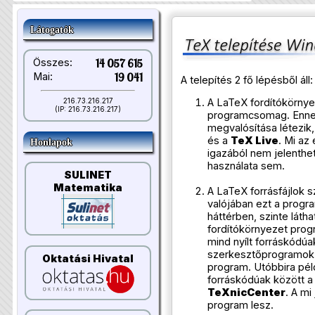
Látogatók
Összes:
14 057 615
Mai:
19 041
A telepítés 2 fő lépésből áll:
216.73.216.217
A LaTeX fordítókörnye
(IP: 216.73.216.217)
programcsomag. Enne
megvalósítása létezik
és a
TeX Live
. Mi az 
Honlapok
igazából nem jelenthe
használata sem.
SULINET
Matematika
A LaTeX forrásfájlok s
valójában ezt a progra
háttérben, szinte láthat
fordítókörnyezet prog
mind nyílt forráskódú
szerkesztőprogramok k
Oktatási Hivatal
program. Utóbbira pé
forráskódúak között a
TeXnicCenter
. A mi
program lesz.