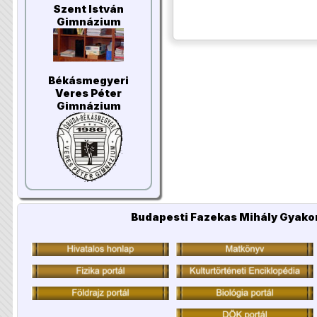
Szent István
Gimnázium
Békásmegyeri
Veres Péter
Gimnázium
Budapesti Fazekas Mihály Gyakor