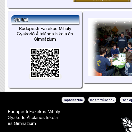
QR kód
Budapesti Fazekas Mihály
Gyakorló Általános Iskola és
Gimnázium
|
|
Impresszum
Közreműködők
Honlap
Budapesti Fazekas Mihály
Gyakorló Általános Iskola
és Gimnázium