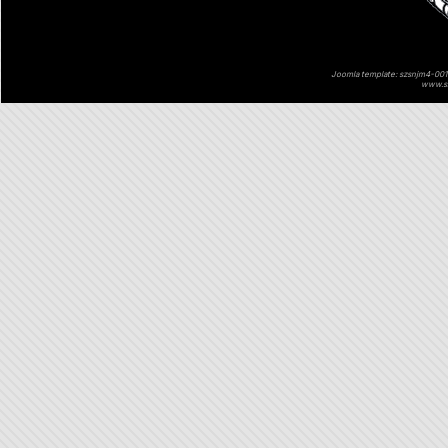
Joomla template: szsnjm4-001 
www.sz