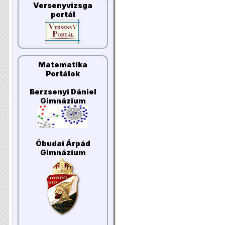
Versenyvizsga
portál
Matematika
Portálok
Berzsenyi Dániel
Gimnázium
Óbudai Árpád
Gimnázium