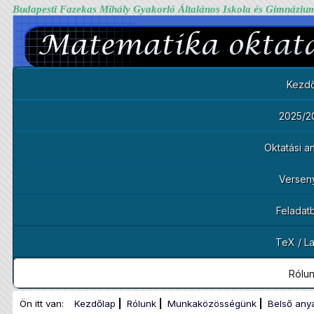
Budapesti Fazekas Mihály Gyakorló Általános Iskola és Gimnáziu
Kezdő
2025/2
Oktatási 
Versen
Feladat
TeX / L
Rólu
Ön itt van:
Kezdőlap
Rólunk
Munkaközösségünk
Belső any