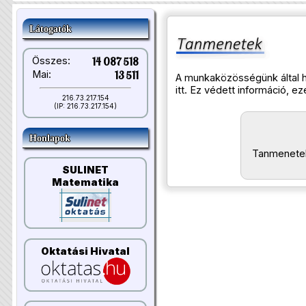
Látogatók
Összes:
14 087 518
Mai:
13 511
A munkaközösségünk által h
itt. Ez védett információ, ez
216.73.217.154
(IP: 216.73.217.154)
Honlapok
Tanmenete
SULINET
Matematika
Oktatási Hivatal