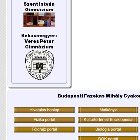
Szent István
Gimnázium
Békásmegyeri
Veres Péter
Gimnázium
Budapesti Fazekas Mihály Gyakor