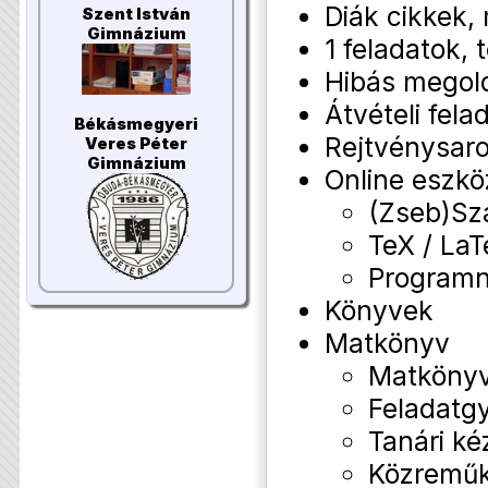
Diák cikkek
Szent István
Gimnázium
1 feladatok,
Hibás megol
Átvételi fela
Békásmegyeri
Rejtvénysar
Veres Péter
Gimnázium
Online eszk
(Zseb)Sz
TeX / La
Programny
Könyvek
Matkönyv
Matkönyv
Feladatg
Tanári ké
Közremű