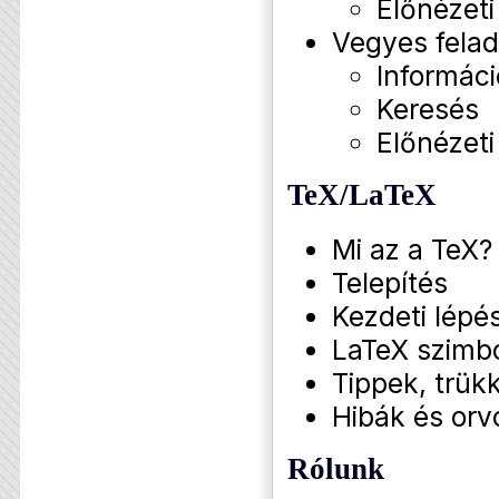
Előnézeti
Vegyes fela
Informáci
Keresés
Előnézeti
TeX/LaTeX
Mi az a TeX?
Telepítés
Kezdeti lépé
LaTeX szimb
Tippek, trükk
Hibák és orv
Rólunk