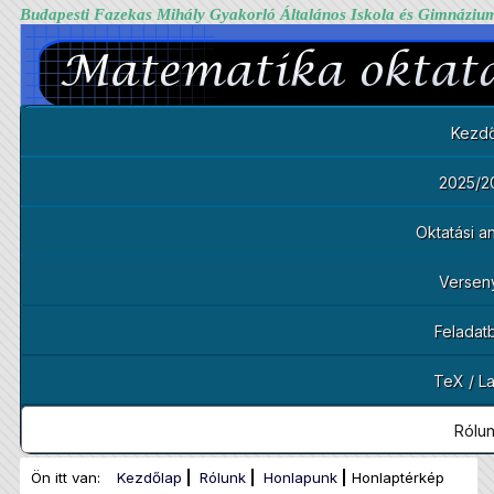
Budapesti Fazekas Mihály Gyakorló Általános Iskola és Gimnáziu
Kezdő
2025/2
Oktatási 
Versen
Feladat
TeX / L
Rólu
Ön itt van:
Kezdőlap
Rólunk
Honlapunk
Honlaptérkép