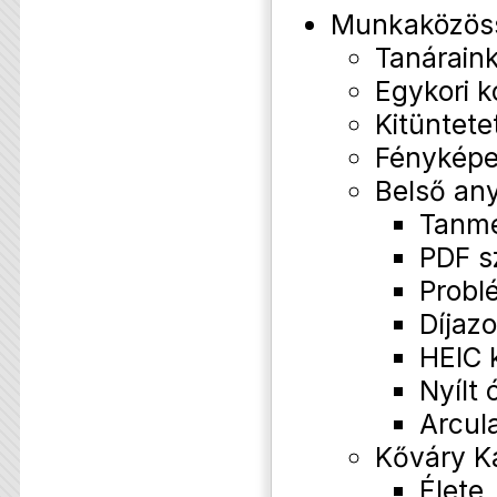
Munkaközös
Tanárain
Egykori k
Kitüntete
Fényképe
Belső an
Tanm
PDF s
Probl
Díjazo
HEIC 
Nyílt 
Arcul
Kőváry K
Élete