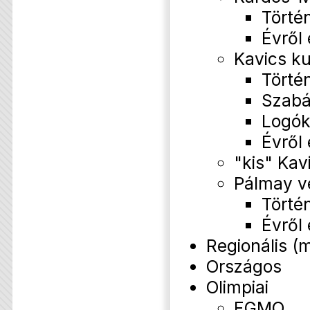
Törté
Évről
Kavics k
Törté
Szabá
Logó
Évről
"kis" Kav
Pálmay v
Törté
Évről
Regionális (
Országos
Olimpiai
EGMO