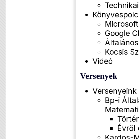
Technikai
Könyvespolc
Microsof
Google C
Általános
Kocsis Sz
Videó
Versenyek
Versenyeink
Bp-i Által
Matemati
Törté
Évről
Kardos-M