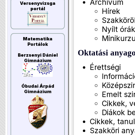
Archívum
Versenyvizsga
portál
Hírek
Szakkörö
Nyílt órá
Minikurz
Matematika
Portálok
Oktatási anyag
Berzsenyi Dániel
Gimnázium
Érettségi
Informác
Középszin
Óbudai Árpád
Gimnázium
Emelt szi
Cikkek, 
Diákok b
Cikkek, tan
Szakköri an