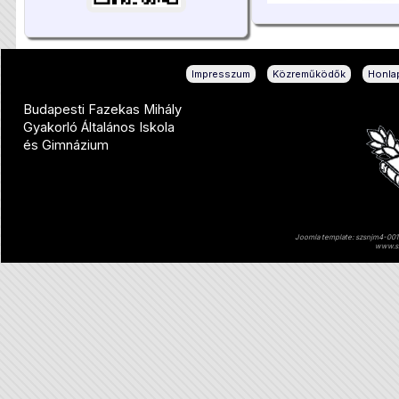
|
|
Impresszum
Közreműködők
Honlap
Budapesti Fazekas Mihály
Gyakorló Általános Iskola
és Gimnázium
Joomla template: szsnjm4-001 
www.sz