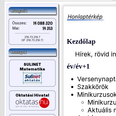
Látogatók
Összes:
14 088 320
Mai:
14 313
216.73.216.7
Kezdőlap
(IP: 216.73.216.7)
Hírek, rövid i
Honlapok
SULINET
év/év+1
Matematika
Versenynapt
Szakkörök
Minikurzuso
Oktatási Hivatal
Minikurzu
Aktuális 