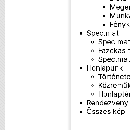
Mege
Munk
Fényk
Spec.mat
Spec.mat
Fazekas 
Spec.mat
Honlapunk
Történet
Közremű
Honlapté
Rendezvényi
Összes kép