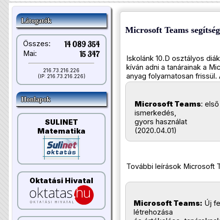
Látogatók
Microsoft Teams segítség
Összes:
14 089 354
Mai:
15 347
Iskolánk 10.D osztályos diá
kíván adni a tanárainak a M
216.73.216.226
anyag folyamatosan frissül. 
(IP: 216.73.216.226)
Honlapok
Microsoft Teams
: első
ismerkedés,
gyors használat
SULINET
(2020.04.01)
Matematika
További leírások Microsoft
Oktatási Hivatal
Microsoft Teams:
Új fe
létrehozása