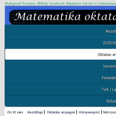
Budapesti Fazekas Mihály Gyakorló Általános Iskola és Gimnáziu
Kezdő
2025/2
Oktatási 
Versen
Feladat
TeX / L
Rólu
Ön itt van:
Kezdőlap
Oktatási anyagok
Könyvespolc
Micros