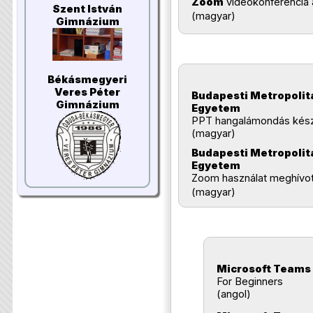
Zoom
videókonferencia 
Szent István
(magyar)
Gimnázium
Békásmegyeri
Veres Péter
Budapesti Metropolit
Gimnázium
Egyetem
PPT hangalámondás kész
(magyar)
Budapesti Metropolit
Egyetem
Zoom használat meghívot
(magyar)
Microsoft Teams
For Beginners
(angol)