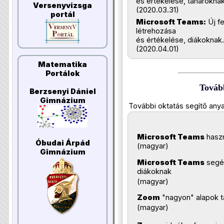
és értékelése, tanároknak
Versenyvizsga
(2020.03.31)
portál
Microsoft Teams:
Új fe
létrehozása
és értékelése, diákoknak.
(2020.04.01)
Matematika
Portálok
Továb
Berzsenyi Dániel
Gimnázium
További oktatás segítő any
Microsoft Teams
haszn
Óbudai Árpád
(magyar)
Gimnázium
Microsoft Teams
segé
diákoknak
(magyar)
Zoom
"nagyon" alapok 
(magyar)