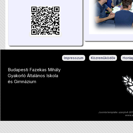
|
|
Impresszum
Közreműködők
Honlap
Budapesti Fazekas Mihály
Gyakorló Általános Iskola
és Gimnázium
Joomla template: szsnjm4-001 
www.sz