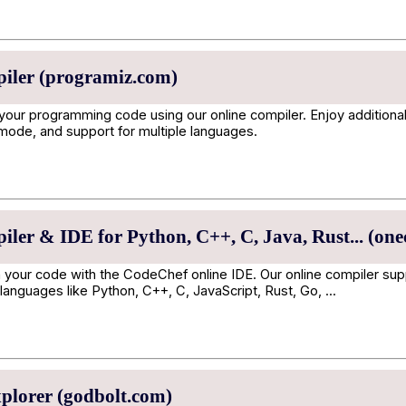
iler (programiz.com)
 your programming code using our online compiler. Enjoy additional
 mode, and support for multiple languages.
ler & IDE for Python, C++, C, Java, Rust... (on
 your code with the CodeChef online IDE. Our online compiler sup
anguages like Python, C++, C, JavaScript, Rust, Go, ...
plorer (godbolt.com)