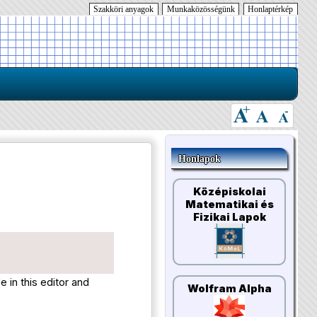
Szakköri anyagok
Munkaközösségünk
Honlaptérkép
Honlapok
Középiskolai
Matematikai és
Fizikai Lapok
 in this editor and
Wolfram Alpha