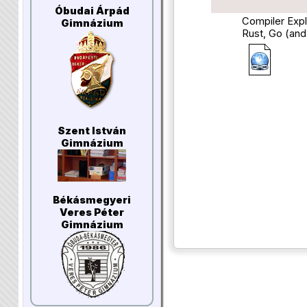
Óbudai Árpád
Compiler Expl
Gimnázium
Rust, Go (an
Szent István
Gimnázium
Békásmegyeri
Veres Péter
Gimnázium