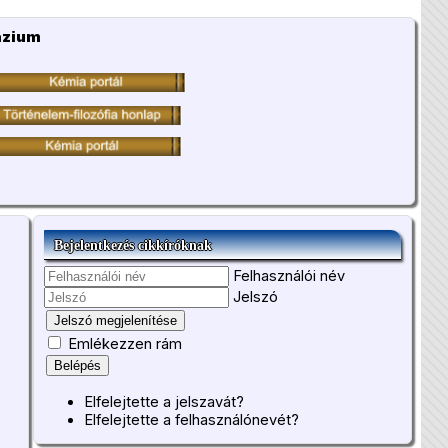
ázium
Bejelentkezés cikkíróknak
Felhasználói név
Jelszó
Jelszó megjelenítése
Emlékezzen rám
Belépés
Elfelejtette a jelszavát?
Elfelejtette a felhasználónevét?