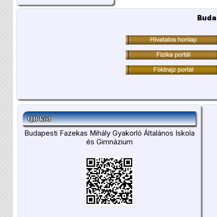
Buda
QR kód
Budapesti Fazekas Mihály Gyakorló Általános Iskola
és Gimnázium