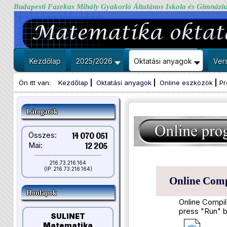
Budapesti Fazekas Mihály Gyakorló Általános Iskola és Gimnázi
Kezdőlap
2025/2026
Oktatási anyagok
Ver
Ön itt van:
Kezdőlap
Oktatási anyagok
Online eszközök
Pr
Látogatók
Összes:
14 070 051
Mai:
12 205
216.73.216.164
(IP: 216.73.216.164)
Online Compi
Honlapok
Online Compil
press "Run" b
SULINET
Matematika