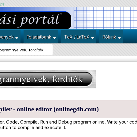
um
senyek
Feladatbank
TeX / LaTeX
Rólunk
ogramnyelvek, fordítók
ler - online editor (onlinegdb.com)
er. Code, Compile, Run and Debug program online. Write your code
utton to compile and execute it.