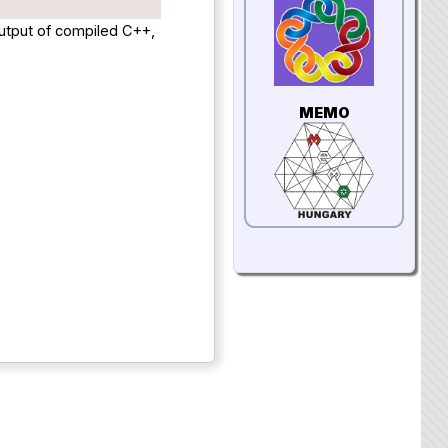
output of compiled C++,
MEMO