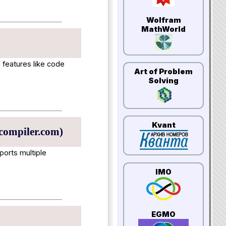
Wolfram
MathWorld
 features like code
Art of Problem
Solving
Kvant
ecompiler.com)
ports multiple
IMO
EGMO