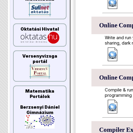
Online Comp
Oktatási Hivatal
Write and run
sharing, dark
Versenyvizsga
portál
Online Compi
Compile & run
Matematika
programming l
Portálok
Berzsenyi Dániel
Gimnázium
Compiler Ex