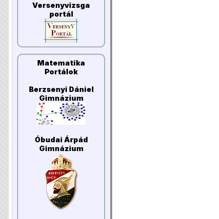
Versenyvizsga
portál
Matematika
Portálok
Berzsenyi Dániel
Gimnázium
Óbudai Árpád
Gimnázium