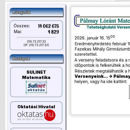
Látogatók
Összes:
14 062 675
Mai:
4 829
00
2026. január 16. 15
216.73.217.33
Eredményhirdetés február 1
(IP: 216.73.217.33)
Fazekas Mihály Gimnáziumb
szeretettel.
Honlapok
A verseny feladatsora és a 
időpontok is felkerültek a h
Részletek megtalálhatók a 
SULINET
Versenyeink... -> Pálmay 
Matematika
helyen, vagy ha ide kattint:
Oktatási Hivatal