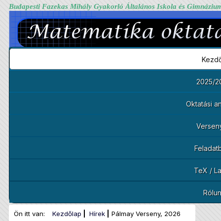
Budapesti Fazekas Mihály Gyakorló Általános Iskola és Gimnáziu
Kezdő
2025/2
Oktatási 
Versen
Feladat
TeX / L
Rólu
Ön itt van:
Kezdőlap
Hírek
Pálmay Verseny, 2026