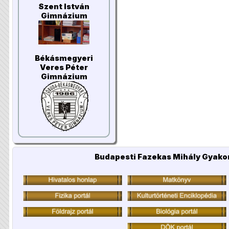
Szent István
Gimnázium
Békásmegyeri
Veres Péter
Gimnázium
Budapesti Fazekas Mihály Gyakor