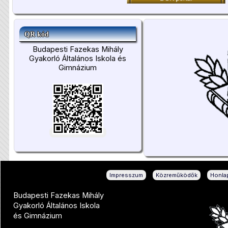
QR kód
Budapesti Fazekas Mihály
Gyakorló Általános Iskola és
Gimnázium
|
|
Impresszum
Közreműködők
Honlap
Budapesti Fazekas Mihály
Gyakorló Általános Iskola
és Gimnázium