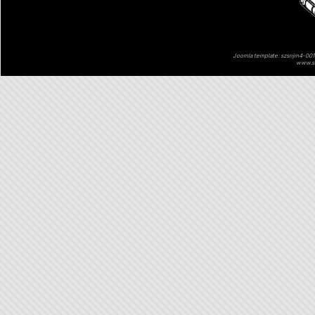
Joomla template: szsnjm4-001 
www.sz