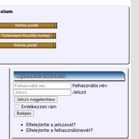
ázium
Bejelentkezés cikkíróknak
Felhasználói név
Jelszó
Jelszó megjelenítése
Emlékezzen rám
Belépés
Elfelejtette a jelszavát?
Elfelejtette a felhasználónevét?