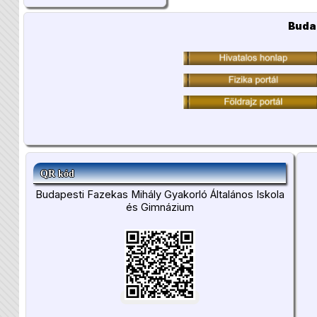
Buda
QR kód
Budapesti Fazekas Mihály Gyakorló Általános Iskola
és Gimnázium