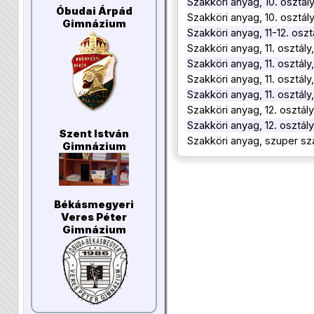
Szakköri anyag, 10. osztál
Óbudai Árpád
Szakköri anyag, 10. osztál
Gimnázium
Szakköri anyag, 11-12. osz
Szakköri anyag, 11. osztál
Szakköri anyag, 11. osztál
Szakköri anyag, 11. osztál
Szakköri anyag, 11. osztál
Szakköri anyag, 12. osztál
Szakköri anyag, 12. osztál
Szent István
Szakköri anyag, szuper sz
Gimnázium
Békásmegyeri
Veres Péter
Gimnázium