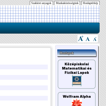
Szakköri anyagok
Munkaközösségünk
Honlaptérkép
Honlapok
Középiskolai
Matematikai és
Fizikai Lapok
Wolfram Alpha