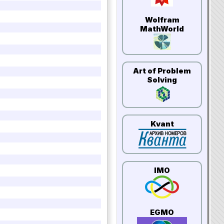
Wolfram
MathWorld
Art of Problem
Solving
Kvant
IMO
EGMO