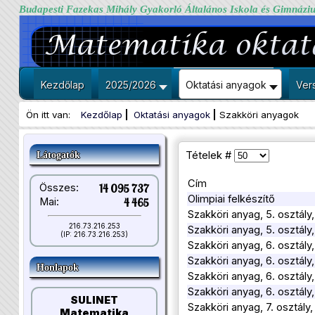
Budapesti Fazekas Mihály Gyakorló Általános Iskola és Gimnázi
Kezdőlap
2025/2026
Oktatási anyagok
Ver
Ön itt van:
Kezdőlap
Oktatási anyagok
Szakköri anyagok
Tételek #
Látogatók
Cím
Összes:
14 095 737
Olimpiai felkészítő
Mai:
4 465
Szakköri anyag, 5. osztály,
216.73.216.253
Szakköri anyag, 5. osztál
(IP: 216.73.216.253)
Szakköri anyag, 6. osztály
Szakköri anyag, 6. osztály
Honlapok
Szakköri anyag, 6. osztály
Szakköri anyag, 6. osztály
SULINET
Szakköri anyag, 7. osztály,
Matematika