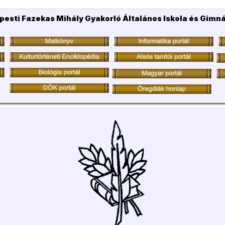
pesti Fazekas Mihály Gyakorló Általános Iskola és Gimn